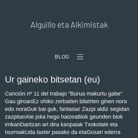
Alguillo eta Alkimistak
BLOG
Ur gaineko bitsetan (eu)
Canción nº 11 del trabajo "Burua makurtu gabe"
Gau giroanEz ohiko zerbaiten bilaIrten ginen nora
edo noraGuk bai guk, fantasia! Zazpi aldiz segidan
zazpitanAte joka hego haizeaBiok geunden biok
irrikanDantzan ari dira kanpaiak Txokolate eta
txurroakUda laster pasako da etaGosari ederra