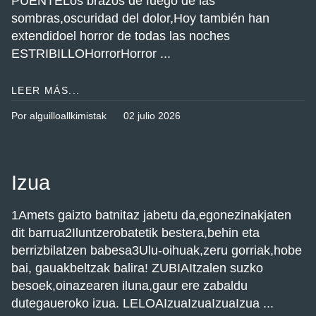
PUENTELos brazos de fuego de las
sombras,oscuridad del dolor,Hoy también han
extendidoel horror de todas las noches
ESTRIBILLOHorrorHorror ...
LEER MÁS...
Por alguilloallkimistak
02 julio 2026
Izua
1Amets gaizto batnitaz jabetu da,egonezinakjaten
dit barrua2Iluntzerobatetik bestera,behin eta
berrizbilatzen babesa3Ulu-oihuak,zeru gorriak,hobe
bai, gauakbeltzak balira! ZUBIAItzalen suzko
besoek,oinazearen iluna,gaur ere zabaldu
dutegaueroko izua. LELOAIzuaIzuaIzuaIzua ...