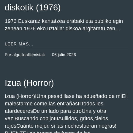
diskotik (1976)
1973 Euskaraz kantatzea erabaki eta publiko egin
zenean 1976 eko uztaila: diskoa argitaratu zen ...
LEER MÁS...
Por alguilloallkimistak
06 julio 2026
Izua (Horror)
Izua (Horror)IUna pesadillase ha adueñado de miEl
malestarme come las entrañasIITodos los
atardeceresDe un lado para otroUna y otra
vez,Buscando cobijoIIIAullidos, gritos,cielos
rojosCuánto mejor, si las nochesfueran negras!