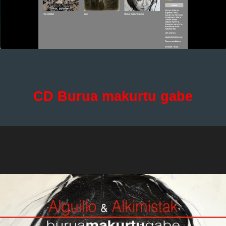
CD Burua makurtu gabe