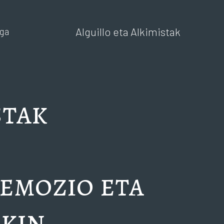
Alguillo eta Alkimistak
ga
stak
 emozio eta
ekin