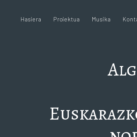
Hasiera
Proiektua
Musika
Kont
Alg
Euskarazko
nor