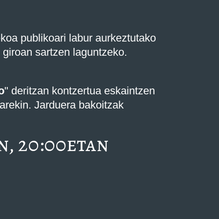
koa publikoari labur aurkeztutako
o giroan sartzen laguntzeko.
o
" deritzan kontzertua eskaintzen
arekin. Jarduera bakoitzak
n, 20:00etan