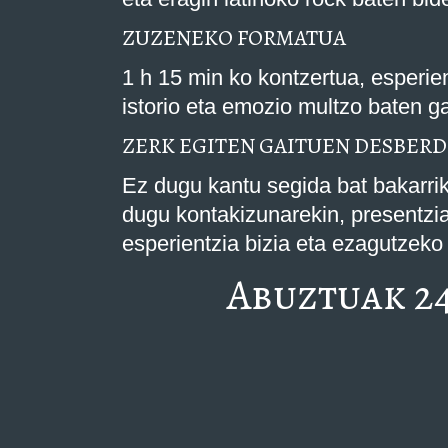
ZUZENEKO FORMATUA
1 h 15 min ko kontzertua, esperie
istorio eta emozio multzo baten ga
ZERK EGITEN GAITUEN DESBERD
Ez dugu kantu segida bat bakarrik
dugu kontakizunarekin, presentzia
esperientzia bizia eta ezagutzek
Abuztuak 24