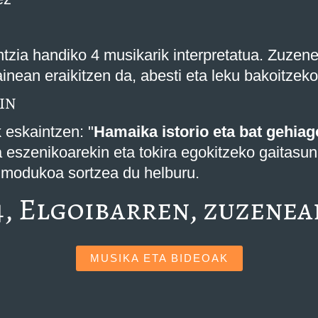
ntzia handiko 4 musikarik interpretatua. Zuzene
inean eraikitzen da, abesti eta leku bakoitzek
IN
 eskaintzen: "
Hamaika istorio eta bat gehiag
 eszenikoarekin eta tokira egokitzeko gaitasun
o modukoa sortzea du helburu.
, Elgoibarren, zuzenea
MUSIKA ETA BIDEOAK