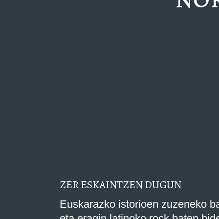
ZER ESKAINTZEN DUGUN
Euskarazko istorioen zuzeneko bat
eta eragin latinoko rock baten bid