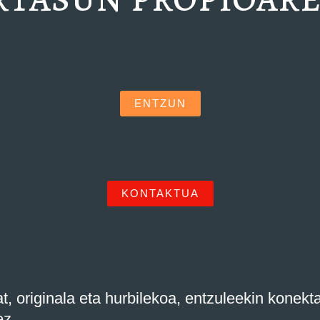
ENTZUN
KONTAKTUA
, originala eta hurbilekoa, entzuleekin konekt
ez