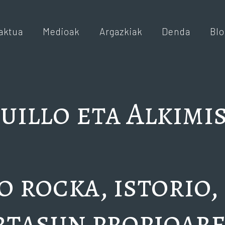
aktua
Medioak
Argazkiak
Denda
Blo
uillo eta Alkimi
 rocka, istorio,
tasun propioar