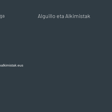
Alguillo eta Alkimistak
ga
loalkimistak.eus