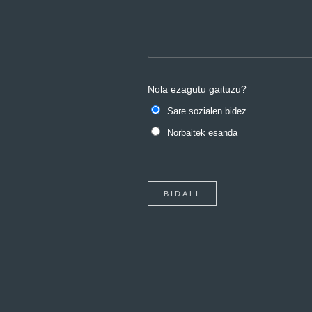
Nola ezagutu gaituzu?
Sare sozialen bidez
Norbaitek esanda
BIDALI