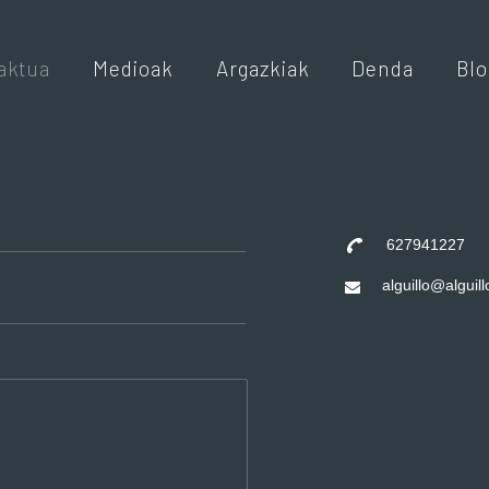
aktua
Medioak
Argazkiak
Denda
Blo
627941227
alguillo@alguil